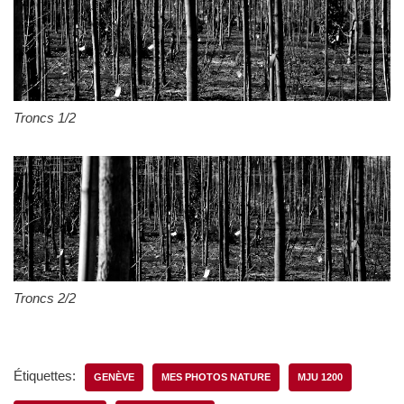
Troncs 1/2
Troncs 2/2
Étiquettes:
GENÈVE
MES PHOTOS NATURE
MJU 1200