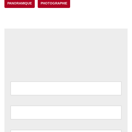
PANORAMIQUE
PHOTOGRAPHIE
Laisser un commentaire
Votre adresse e-mail ne sera pas publiée.
Les champs
obligatoires sont indiqués avec
*
Nom
*
E-mail
*
Site web