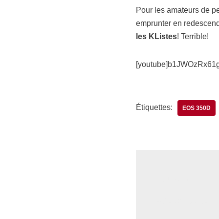
Pour les amateurs de pe
emprunter en redescend
les KListes
! Terrible!
[youtube]b1JWOzRx61g[
Étiquettes:
EOS 350D
Laisser un
Votre adresse e-ma