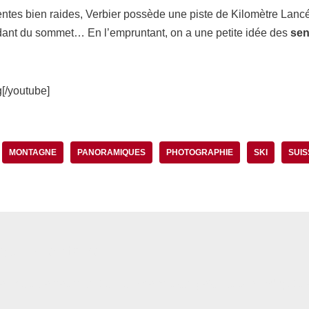
ntes bien raides, Verbier possède une piste de Kilomètre Lancé
ant du sommet… En l’empruntant, on a une petite idée des
sen
/youtube]
MONTAGNE
PANORAMIQUES
PHOTOGRAPHIE
SKI
SUIS
 commentaire
il ne sera pas publiée.
Les champs obligatoires sont indiqués