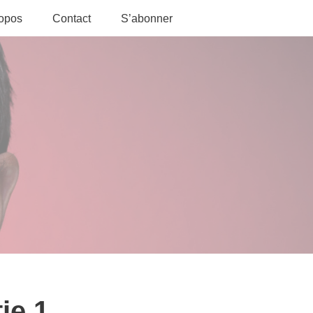
ropos
Contact
S’abonner
ie 1