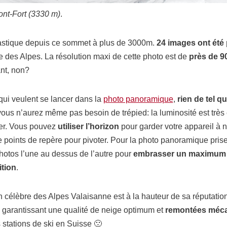
nt-Fort (3330 m)
.
tastique depuis ce sommet à plus de 3000m.
24 images ont été 
 des Alpes. La résolution maxi de cette photo est de
près de 9
ant, non?
qui veulent se lancer dans la
photo panoramique
,
rien de tel 
vous n’aurez même pas besoin de trépied: la luminosité est trè
er. Vous pouvez
utiliser l’horizon
pour garder votre appareil à 
oints de repère pour pivoter. Pour la photo panoramique prise
 photos l’une au dessus de l’autre pour
embrasser un maximum
ition
.
ion célèbre des Alpes Valaisanne est à la hauteur de sa réputatio
garantissant une qualité de neige optimum et
remontées méca
 stations de ski en Suisse 🙁