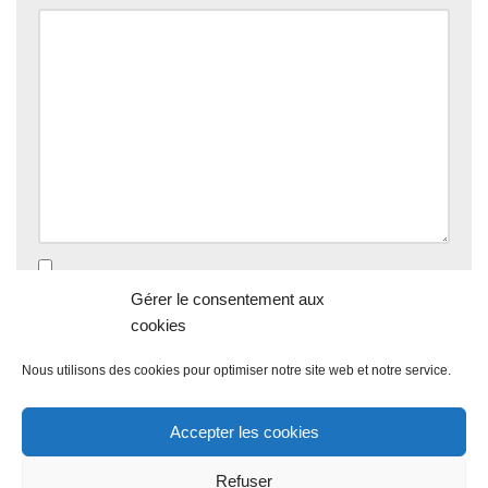
Enregistrer mon nom, mon e-mail et mon site dans le
Gérer le consentement aux
navigateur pour mon prochain commentaire.
cookies
Nous utilisons des cookies pour optimiser notre site web et notre service.
Accepter les cookies
Refuser