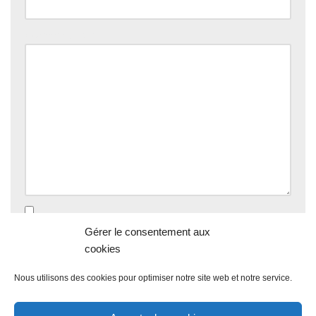
Commentaire
*
Enregistrer mon nom, mon e-mail et mon site dans le
Gérer le consentement aux
navigateur pour mon prochain commentaire.
cookies
Nous utilisons des cookies pour optimiser notre site web et notre service.