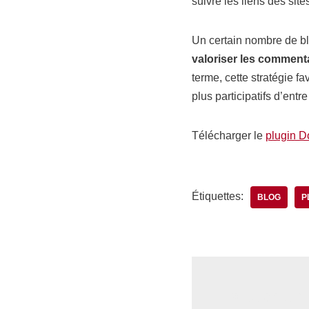
suivre les liens des si
Un certain nombre de blo
valoriser les comment
terme, cette stratégie 
plus participatifs d’ent
Télécharger le
plugin D
Étiquettes:
BLOG
P
Laisser un