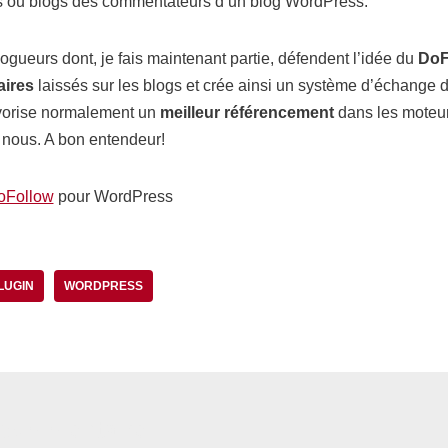
tes ou blogs des commentateurs d’un blog WordPress.
gueurs dont, je fais maintenant partie, défendent l’idée du
DoF
aires
laissés sur les blogs et crée ainsi un système d’échange d
favorise normalement un
meilleur référencement
dans les moteur
re nous. A bon entendeur!
oFollow
pour WordPress
LUGIN
WORDPRESS
 commentaire