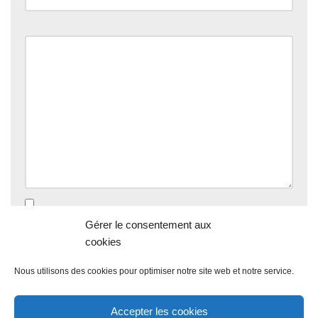
Commentaire
*
Enregistrer mon nom, mon e-mail et mon site dans le
Gérer le consentement aux
navigateur pour mon prochain commentaire.
cookies
Nous utilisons des cookies pour optimiser notre site web et notre service.
Accepter les cookies