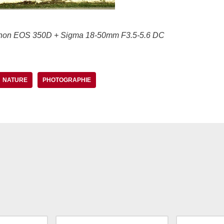
anon EOS 350D + Sigma 18-50mm F3.5-5.6 DC
NATURE
PHOTOGRAPHIE
 commentaire
il ne sera pas publiée.
Les champs obligatoires sont indiqués
E-mail
*
Site web