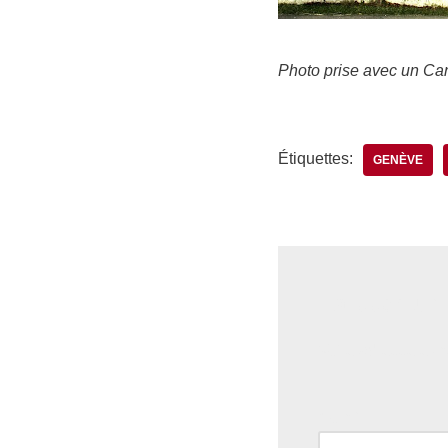
Photo prise avec un C
Étiquettes:
GENÈVE
Laisser un
Votre adresse e-ma
Nom
*