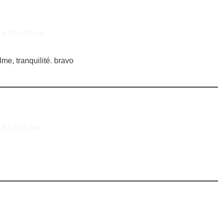
à 22 h 28 min
lme, tranquilité. bravo
à 8 h 01 min