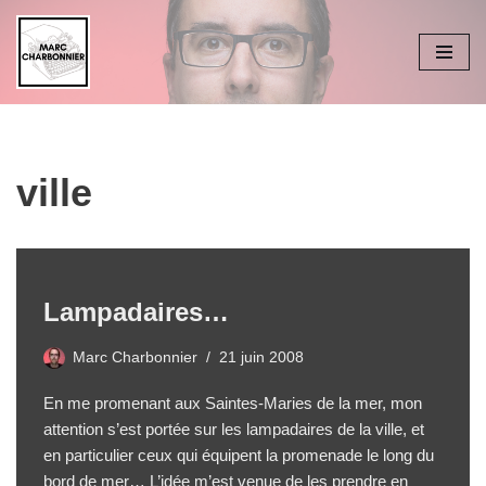
Aller
au
contenu
ville
Lampadaires…
Marc Charbonnier
21 juin 2008
En me promenant aux Saintes-Maries de la mer, mon
attention s’est portée sur les lampadaires de la ville, et
en particulier ceux qui équipent la promenade le long du
bord de mer… L’idée m’est venue de les prendre en