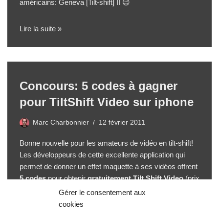
américains: Geneva [Tilt-shift] II 😉
Lire la suite »
Concours: 5 codes à gagner
pour TiltShift Video sur iphone
Marc Charbonnier
12 février 2011
Bonne nouvelle pour les amateurs de vidéo en tilt-shift!
Les développeurs de cette excellente application qui
permet de donner un effet maquette à ses vidéos offrent
5 codes
pour obtenir
gratuitement Tilt Shift Video
(prix
normal: 1,59€)!
Lire la suite »
Gérer le consentement aux
cookies