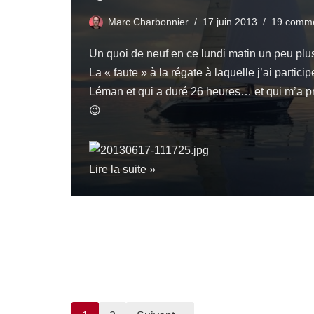
Marc Charbonnier
17 juin 2013
19 comme
Un quoi de neuf en ce lundi matin un peu plu
La « faute » à la
régate
à laquelle j’ai partic
Léman et qui a duré 26 heures… et qui m’a p
😉
Lire la suite »