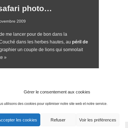
safari photo…
novembre 2009
n de me lancer pour de bon dans la
 Couché dans les herbes hautes, au
péril de
tographier un couple de lions qui somnolait
te »
Gérer le consentement aux cookies
s utilisons des cookies pour optimiser notre site web et notre service.
ccepter les cookies
Refuser
Voir les préférences