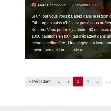
Marc Charbonnier
2 décembre 2009
Si un jour vous vous baladez dans la région 
Fribourg en suiss n’hésitez pas à vous arrête
Kerzers. Vous pourrez y admirer 60 espèces d
1000 papillons en tout) qui s’ébattent dans u
mètres de diamètre . Une végétation luxurian
environnement.
Lire la suite »
« Précédent
1
2
3
4
5
…