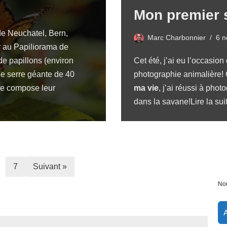
Mon premier 
de Neuchatel, Bern,
Marc Charbonnier
6 
r au Papiliorama de
e papillons (environ
Cet été, j’ai eu l’occasio
ne serre géante de 40
photographie animalière!
te compose leur
ma vie
, j’ai réussi à pho
dans la savane!
Lire la sui
7
Suivant »
Nou
A