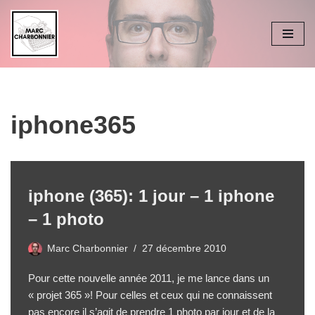
Aller
au
contenu
iphone365
iphone (365): 1 jour – 1 iphone
– 1 photo
Marc Charbonnier
27 décembre 2010
Pour cette nouvelle année 2011, je me lance dans un
« projet 365 »! Pour celles et ceux qui ne connaissent
pas encore il s’agit de prendre 1 photo par jour et de la