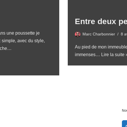
Entre deux p
ans une poussette je
Marc Charbonnier
8 a
simple, avec du style,
Au pied de mon immeuble s
anche…
immenses…
Lire la suite 
Nou
A