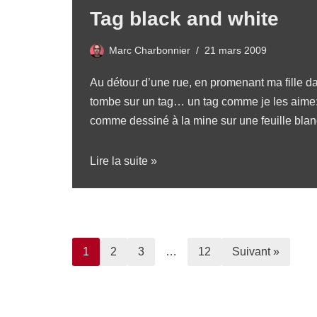
Tag black and white
Marc Charbonnier
21 mars 2009
Au détour d’une rue, en promenant ma fille d
tombe sur un tag… un tag comme je les aime: 
comme dessiné à la mine sur une feuille bl
Lire la suite »
1
2
3
…
12
Suivant »