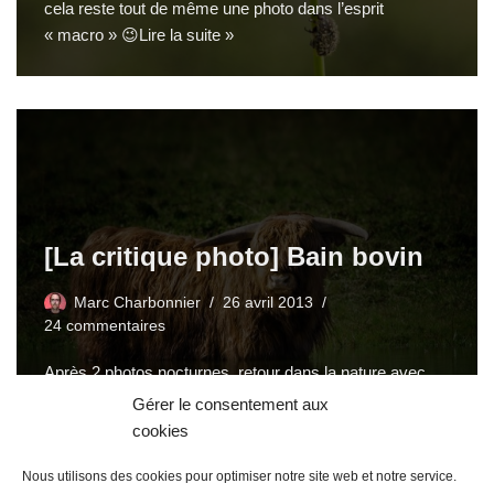
cela reste tout de même une photo dans l’esprit
« macro » 😉
Lire la suite »
[La critique photo] Bain bovin
Marc Charbonnier
26 avril 2013
24 commentaires
Après 2 photos nocturnes, retour dans la nature avec
cette photo de « vache » envoyé par…
Lire la suite »
Gérer le consentement aux
cookies
Nous utilisons des cookies pour optimiser notre site web et notre service.