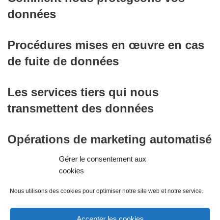
données
Procédures mises en œuvre en cas
de fuite de données
Les services tiers qui nous
transmettent des données
Opérations de marketing automatisé
et/ou de profilage réalisées à l’aide
Gérer le consentement aux
des données personnelles
cookies
Nous utilisons des cookies pour optimiser notre site web et notre service.
Affichage des informations liées aux
secteurs soumis à des régulations
Accepter les cookies